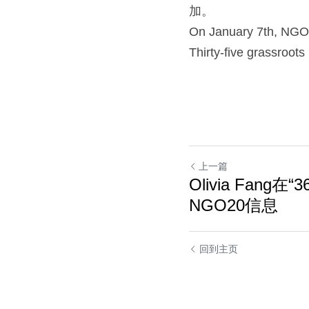
加。
On January 7th, NGO2
Thirty-five grassroot
上一篇
Olivia Fang
NGO20信息
回到主页