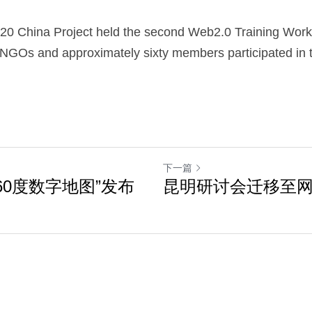
0 China Project held the second Web2.0 Training Work
s NGOs and approximately sixty members participated in
下一篇
在“360度数字地图”发布
昆明研讨会迁移至