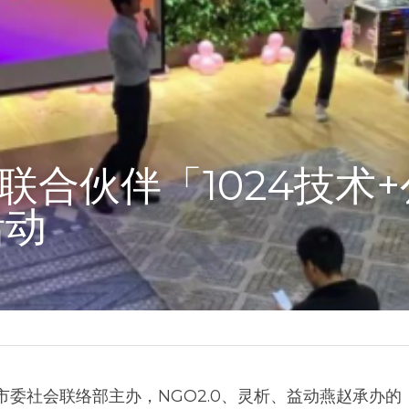
.0联合伙伴
「1024技术
活动
团市委社会联络部主办，NGO2.0、灵析、益动燕赵承办的「