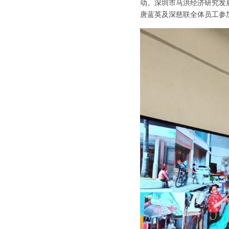
动。深圳市马洪经济研究发
唐蓝英及深慈联全体员工参