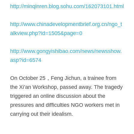
http://minqinren.blog.sohu.com/162073101.html
http://www.chinadevelopmentbrief.org.cn/ngo_t
alkview.php?id=1505&page=0
http://www.gongyishibao.com/news/newsshow.
asp?id=6574
On October 25，Feng Jichun, a trainee from 
the Xi’an Workshop, passed away. The tragedy 
triggered an online discussion about the 
pressures and difficulties NGO workers met in 
carrying out their idealism.